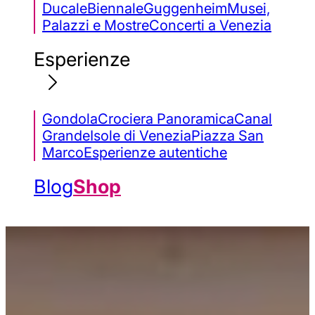
Ducale
Biennale
Guggenheim
Musei,
Palazzi e Mostre
Concerti a Venezia
Esperienze
Gondola
Crociera Panoramica
Canal
Grande
Isole di Venezia
Piazza San
Marco
Esperienze autentiche
Blog
Shop