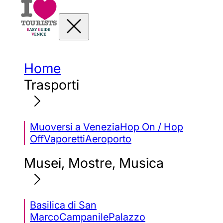
Home
Trasporti
Muoversi a Venezia
Hop On / Hop
Off
Vaporetti
Aeroporto
Musei, Mostre, Musica
Basilica di San
Marco
Campanile
Palazzo