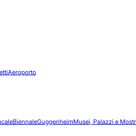
tti
Aeroporto
ucale
Biennale
Guggenheim
Musei, Palazzi e Most