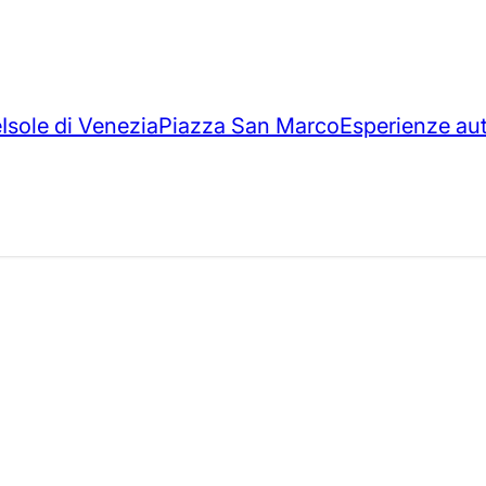
e
Isole di Venezia
Piazza San Marco
Esperienze au