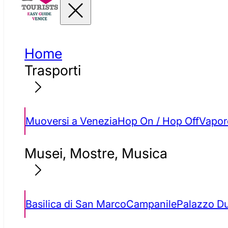
Home
Trasporti
Muoversi a Venezia
Hop On / Hop Off
Vapore
Musei, Mostre, Musica
Basilica di San Marco
Campanile
Palazzo D