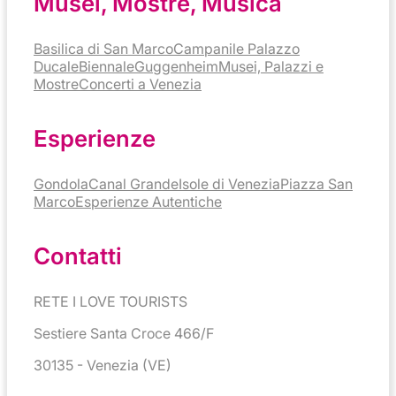
Musei, Mostre, Musica
Basilica di San Marco
Campanile
Palazzo
Ducale
Biennale
Guggenheim
Musei, Palazzi e
Mostre
Concerti a Venezia
Esperienze
Gondola
Canal Grande
Isole di Venezia
Piazza San
Marco
Esperienze Autentiche
Contatti
RETE I LOVE TOURISTS
Sestiere Santa Croce 466/F
30135 - Venezia (VE)