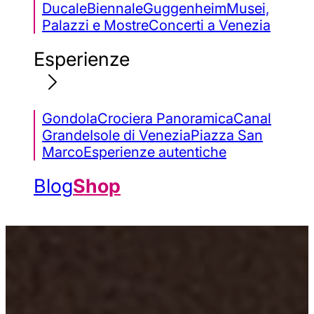
Ducale
Biennale
Guggenheim
Musei,
Palazzi e Mostre
Concerti a Venezia
Esperienze
Gondola
Crociera Panoramica
Canal
Grande
Isole di Venezia
Piazza San
Marco
Esperienze autentiche
Blog
Shop