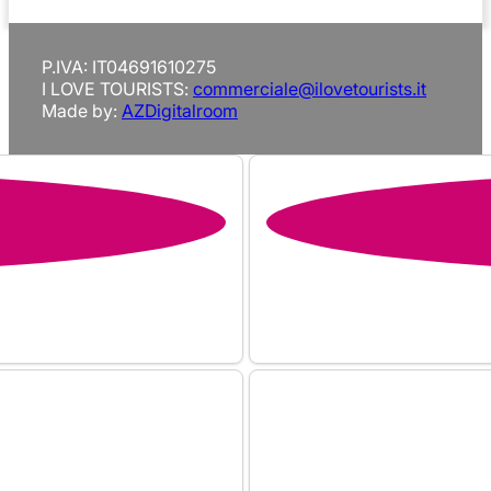
P.IVA: IT04691610275
I LOVE TOURISTS:
commerciale@ilovetourists.it
Made by:
AZDigitalroom