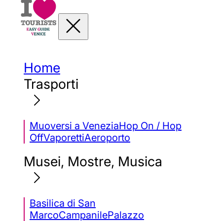
Home
Trasporti
Muoversi a Venezia
Hop On / Hop
Off
Vaporetti
Aeroporto
Musei, Mostre, Musica
Basilica di San
Marco
Campanile
Palazzo