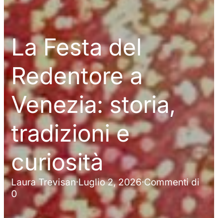
La Festa del
Redentore a
Venezia: storia,
tradizioni e
curiosità
Laura Trevisan
·
Luglio 2, 2026
·
Commenti di
0