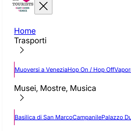
Home
Trasporti
Muoversi a Venezia
Hop On / Hop Off
Vapore
Musei, Mostre, Musica
Basilica di San Marco
Campanile
Palazzo D