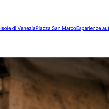
e
Isole di Venezia
Piazza San Marco
Esperienze au