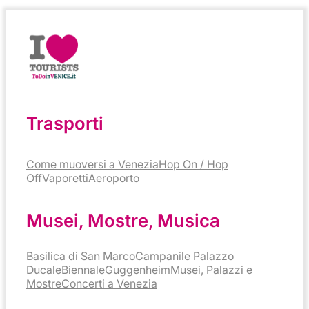
Trasporti
Come muoversi a Venezia
Hop On / Hop
Off
Vaporetti
Aeroporto
Musei, Mostre, Musica
Basilica di San Marco
Campanile
Palazzo
Ducale
Biennale
Guggenheim
Musei, Palazzi e
Mostre
Concerti a Venezia