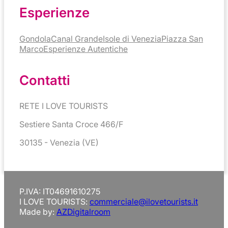
Esperienze
Gondola
Canal Grande
Isole di Venezia
Piazza San
Marco
Esperienze Autentiche
Contatti
RETE I LOVE TOURISTS
Sestiere Santa Croce 466/F
30135 - Venezia (VE)
P.IVA: IT04691610275
I LOVE TOURISTS:
commerciale@ilovetourists.it
Made by:
AZDigitalroom