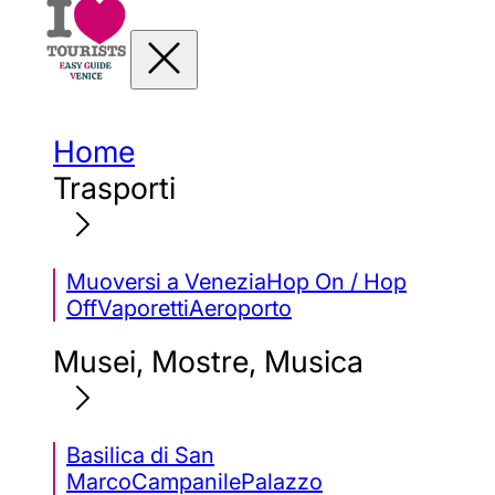
Home
Trasporti
Muoversi a Venezia
Hop On / Hop
Off
Vaporetti
Aeroporto
Musei, Mostre, Musica
Basilica di San
Marco
Campanile
Palazzo