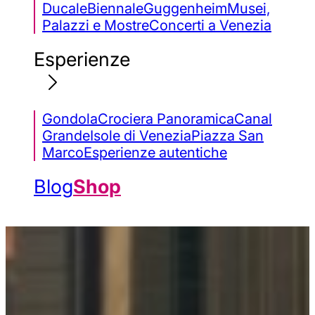
Ducale
Biennale
Guggenheim
Musei,
Palazzi e Mostre
Concerti a Venezia
Esperienze
Gondola
Crociera Panoramica
Canal
Grande
Isole di Venezia
Piazza San
Marco
Esperienze autentiche
Blog
Shop