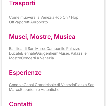
Trasporti
Come muoversi a Venezia
Hop On / Hop
Off
Vaporetti
Aeroporto
Musei, Mostre, Musica
Basilica di San Marco
Campanile
Palazzo
Ducale
Biennale
Guggenheim
Musei, Palazzi e
Mostre
Concerti a Venezia
Esperienze
Gondola
Canal Grande
Isole di Venezia
Piazza San
Marco
Esperienze Autentiche
Contatti