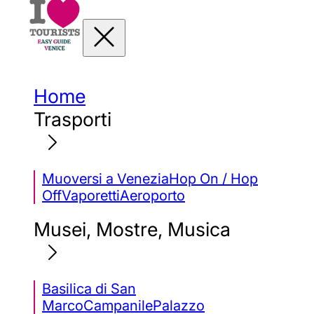
Home
Trasporti
Muoversi a Venezia
Hop On / Hop
Off
Vaporetti
Aeroporto
Musei, Mostre, Musica
Basilica di San
Marco
Campanile
Palazzo