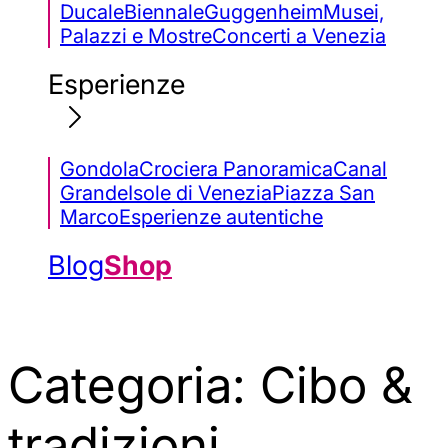
Ducale
Biennale
Guggenheim
Musei,
Palazzi e Mostre
Concerti a Venezia
Esperienze
Gondola
Crociera Panoramica
Canal
Grande
Isole di Venezia
Piazza San
Marco
Esperienze autentiche
Blog
Shop
Categoria:
Cibo &
tradizioni