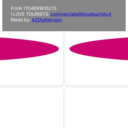
P.IVA: IT04691610275
I LOVE TOURISTS:
commerciale@ilovetourists.it
Made by:
AZDigitalroom