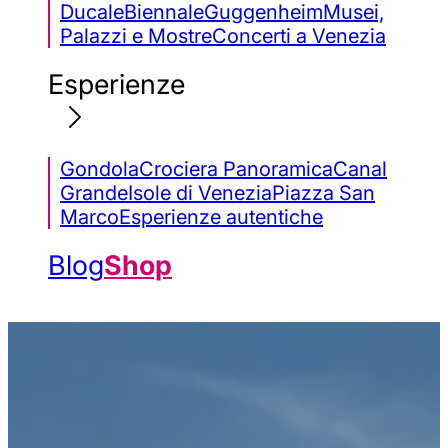
Ducale
Biennale
Guggenheim
Musei,
Palazzi e Mostre
Concerti a Venezia
Esperienze
Gondola
Crociera Panoramica
Canal
Grande
Isole di Venezia
Piazza San
Marco
Esperienze autentiche
Blog
Shop