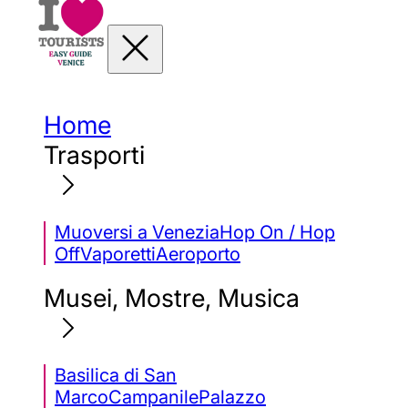
Home
Trasporti
Muoversi a Venezia
Hop On / Hop
Off
Vaporetti
Aeroporto
Musei, Mostre, Musica
Basilica di San
Marco
Campanile
Palazzo