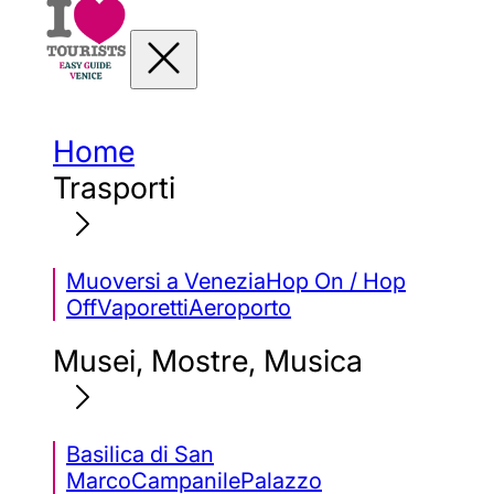
Home
Trasporti
Muoversi a Venezia
Hop On / Hop
Off
Vaporetti
Aeroporto
Musei, Mostre, Musica
Basilica di San
Marco
Campanile
Palazzo