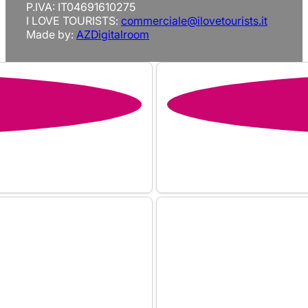
P.IVA: IT04691610275
I LOVE TOURISTS:
commerciale@ilovetourists.it
Made by:
AZDigitalroom