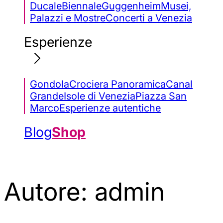
Ducale
Biennale
Guggenheim
Musei,
Palazzi e Mostre
Concerti a Venezia
Esperienze
Gondola
Crociera Panoramica
Canal
Grande
Isole di Venezia
Piazza San
Marco
Esperienze autentiche
Blog
Shop
Autore:
admin