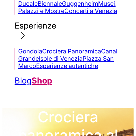
Ducale
Biennale
Guggenheim
Musei,
Palazzi e Mostre
Concerti a Venezia
Esperienze
Gondola
Crociera Panoramica
Canal
Grande
Isole di Venezia
Piazza San
Marco
Esperienze autentiche
Blog
Shop
Crociera
panoramica al