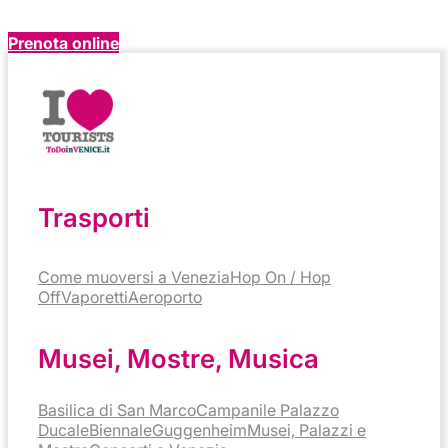
Prenota online
Trasporti
Come muoversi a Venezia
Hop On / Hop
Off
Vaporetti
Aeroporto
Musei, Mostre, Musica
Basilica di San Marco
Campanile
Palazzo
Ducale
Biennale
Guggenheim
Musei, Palazzi e