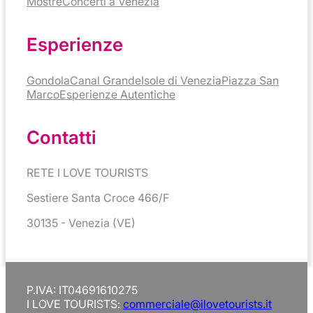
Mostre
Concerti a Venezia
Esperienze
Gondola
Canal Grande
Isole di Venezia
Piazza San
Marco
Esperienze Autentiche
Contatti
RETE I LOVE TOURISTS
Sestiere Santa Croce 466/F
30135 - Venezia (VE)
P.IVA: IT04691610275
I LOVE TOURISTS:
commerciale@ilovetourists.it