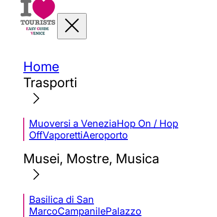
Home
Trasporti
Muoversi a Venezia
Hop On / Hop
Off
Vaporetti
Aeroporto
Musei, Mostre, Musica
Basilica di San
Marco
Campanile
Palazzo