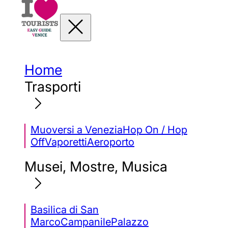
Home
Trasporti
Muoversi a Venezia
Hop On / Hop
Off
Vaporetti
Aeroporto
Musei, Mostre, Musica
Basilica di San
Marco
Campanile
Palazzo