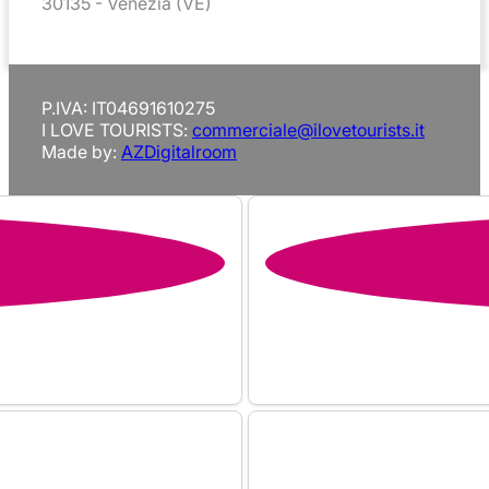
30135 - Venezia (VE)
P.IVA: IT04691610275
I LOVE TOURISTS:
commerciale@ilovetourists.it
Made by:
AZDigitalroom