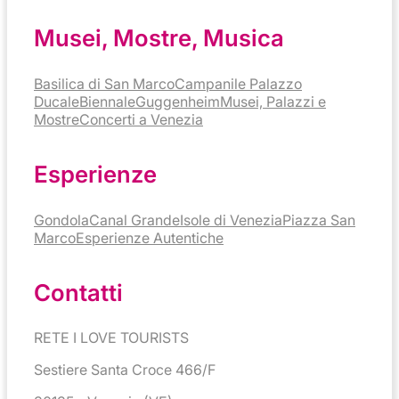
Musei, Mostre, Musica
Basilica di San Marco
Campanile
Palazzo
Ducale
Biennale
Guggenheim
Musei, Palazzi e
Mostre
Concerti a Venezia
Esperienze
Gondola
Canal Grande
Isole di Venezia
Piazza San
Marco
Esperienze Autentiche
Contatti
RETE I LOVE TOURISTS
Sestiere Santa Croce 466/F