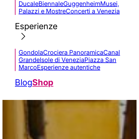
Ducale
Biennale
Guggenheim
Musei,
Palazzi e Mostre
Concerti a Venezia
Esperienze
Gondola
Crociera Panoramica
Canal
Grande
Isole di Venezia
Piazza San
Marco
Esperienze autentiche
Blog
Shop