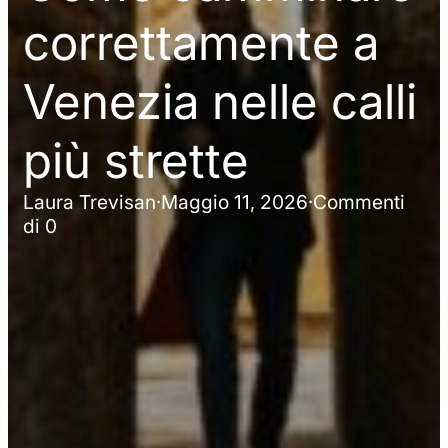
correttamente a
Venezia nelle calli
più strette
Laura Trevisan
·
Maggio 11, 2026
·
Commenti
di 0