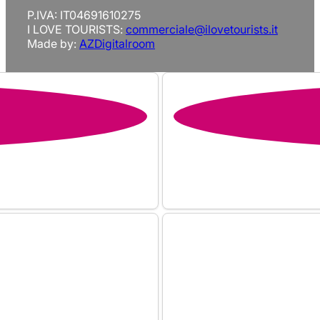
P.IVA: IT04691610275
I LOVE TOURISTS:
commerciale@ilovetourists.it
Made by:
AZDigitalroom