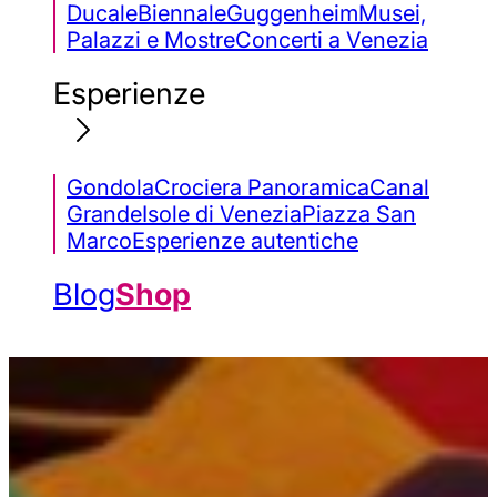
Ducale
Biennale
Guggenheim
Musei,
Palazzi e Mostre
Concerti a Venezia
Esperienze
Gondola
Crociera Panoramica
Canal
Grande
Isole di Venezia
Piazza San
Marco
Esperienze autentiche
Blog
Shop