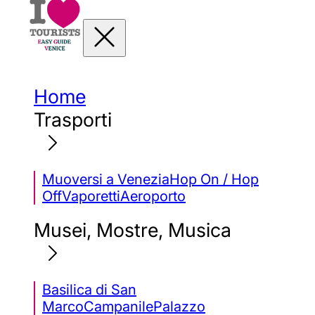
Home
Trasporti
Muoversi a Venezia
Hop On / Hop
Off
Vaporetti
Aeroporto
Musei, Mostre, Musica
Basilica di San
Marco
Campanile
Palazzo