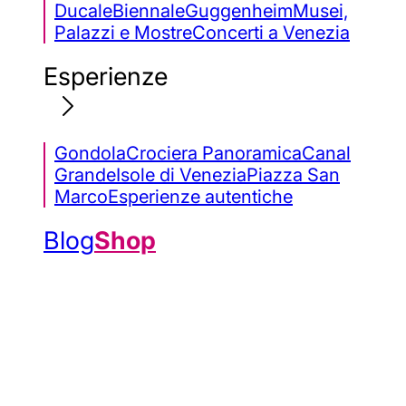
Ducale
Biennale
Guggenheim
Musei,
Palazzi e Mostre
Concerti a Venezia
Esperienze
Gondola
Crociera Panoramica
Canal
Grande
Isole di Venezia
Piazza San
Marco
Esperienze autentiche
Blog
Shop