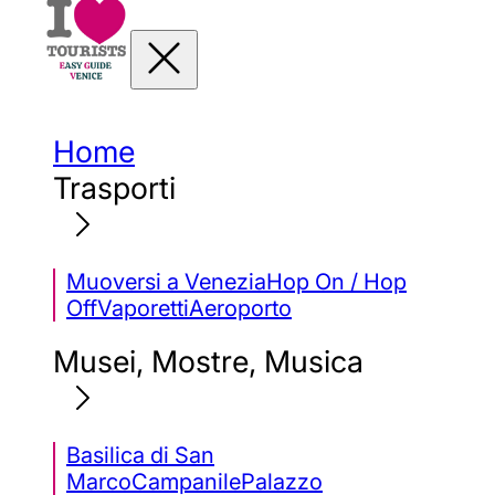
Home
Trasporti
Muoversi a Venezia
Hop On / Hop
Off
Vaporetti
Aeroporto
Musei, Mostre, Musica
Basilica di San
Marco
Campanile
Palazzo