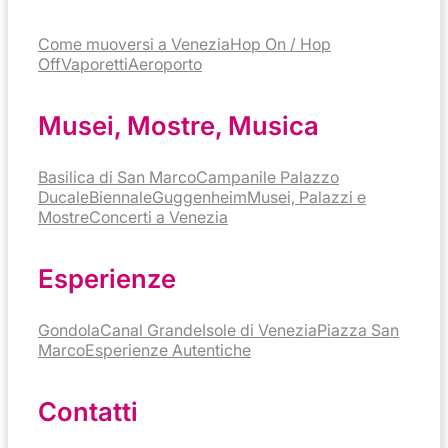
Come muoversi a Venezia
Hop On / Hop
Off
Vaporetti
Aeroporto
Musei, Mostre, Musica
Basilica di San Marco
Campanile
Palazzo
Ducale
Biennale
Guggenheim
Musei, Palazzi e
Mostre
Concerti a Venezia
Esperienze
Gondola
Canal Grande
Isole di Venezia
Piazza San
Marco
Esperienze Autentiche
Contatti